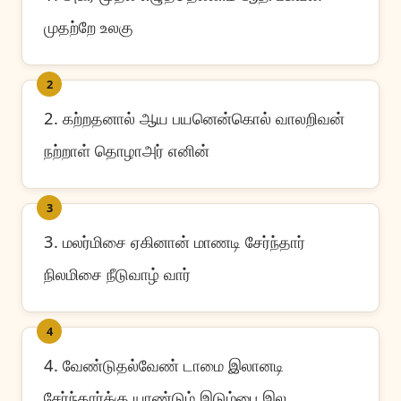
முதற்றே உலகு
2
2. கற்றதனால் ஆய பயனென்கொல் வாலறிவன்
நற்றாள் தொழாஅர் எனின்
3
3. மலர்மிசை ஏகினான் மாணடி சேர்ந்தார்
நிலமிசை நீடுவாழ் வார்
4
4. வேண்டுதல்வேண் டாமை இலானடி
சேர்ந்தார்க்கு யாண்டும் இடும்பை இல