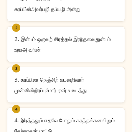
கரப்பின்அவர்பழி தம்பழி அன்று
2
2. இன்பம் ஒருவற் கிரத்தல் இரந்தவைதுன்பம்
உறாஅ வரின்
3
3. கரப்பிலா நெஞ்சிற் கடனறிவார்
முன்னின்றிரப்புமோர் ஏஎர் உடைத்து
4
4. இரத்தலும் ஈதலே போலும் கரத்தல்கனவிலும்
தேற்றாதார் மாட்டு