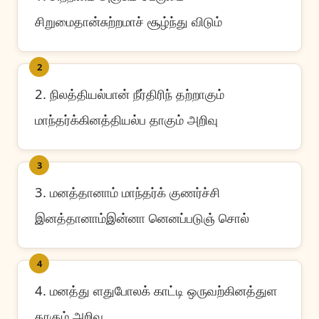
சிறுமைதான்சுற்றமாச் சூழ்ந்து விடும்
2
2. நிலத்தியல்பான் நீர்திரிந் தற்றாகும்
மாந்தர்க்கினத்தியல்ப தாகும் அறிவு
3
3. மனத்தானாம் மாந்தர்க் குணர்ச்சி
இனத்தானாம்இன்னா னெனப்படுஞ் சொல்
4
4. மனத்து ளதுபோலக் காட்டி ஒருவற்கினத்துள
தாகும் அறிவு