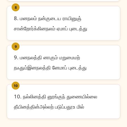
8
8. மனநலம் நன்குடைய ராயினுஞ்
சான்றோர்க்கினநலம் ஏமாப் புடைத்து
9
9. மனநலத்தி னாகும் மறுமைமற்
றஃதும்இனநலத்தி னேமாப் புடைத்து
10
10. நல்லினத்தி னூங்குந் துணையில்லை
தீயினத்தின்அல்லற் படுப்பதூஉ மில்