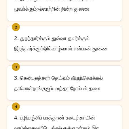
மூவர்க்கும்நல்லாற்றின் நின்ற துணை
2
2. துறந்தார்க்கும் துவ்வா தவர்க்கும்
இறந்தார்க்கும்இல்வாழ்வான் என்பான் துணை
3
3. தென்புலத்தார் தெய்வம் விருந்தொக்கல்
தானென்றாங்குஐம்புலத்தா றோம்பல் தலை
4
4. பழியஞ்சிப் பாத்தூண் உடைத்தாயின்
வாழ்க்கைவழியெஞ்சல் எஞ்ஞான்றும் இல