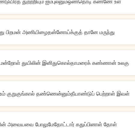
ண்டுயிர்த் துற்றறியும் ஐம்புலனும்ஒண்தொடி கண்ணே உள
ந்து பிறமன் அணியிழைதன்னோய்க்குத் தானே மருந்து
் மென்றோள் துயிலின் இனிதுகொல்தாமரைக் கண்ணான் உலகு
ூஉம் குறுகுங்கால் தண்ணென்னும்தீயாண்டுப் பெற்றாள் இவள்
தின் அவையவை போலுமேதோட்டார் கதுப்பினாள் தோள்