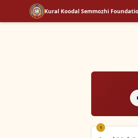
Kural Koodal Semmozhi Foundati
1