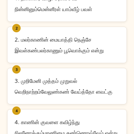
நின்னினும்மென்னீரள் யாம்வீழ் பவள்
2
2. மலர்காணின் மையாத்தி நெஞ்சே
இவள்கண்பலர்காணும் பூவொக்கும் என்று
3
3. முறிமேனி முத்தம் முறுவல்
வெறிநாற்றம்வேலுண்கண் வேய்த்தோ ளவட்கு
4
4. காணின் குவளை கவிழ்ந்து
நிலனோக்கும்மாணிழை கண்ணொவ்வேம் என்று