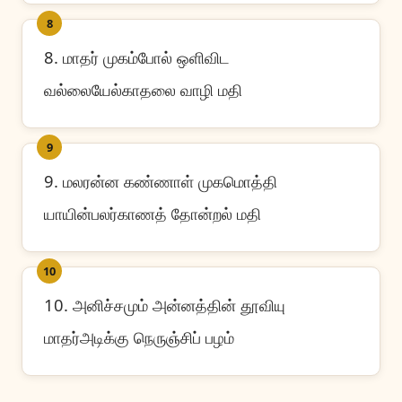
8
8. மாதர் முகம்போல் ஒளிவிட
வல்லையேல்காதலை வாழி மதி
9
9. மலரன்ன கண்ணாள் முகமொத்தி
யாயின்பலர்காணத் தோன்றல் மதி
10
10. அனிச்சமும் அன்னத்தின் தூவியு
மாதர்அடிக்கு நெருஞ்சிப் பழம்