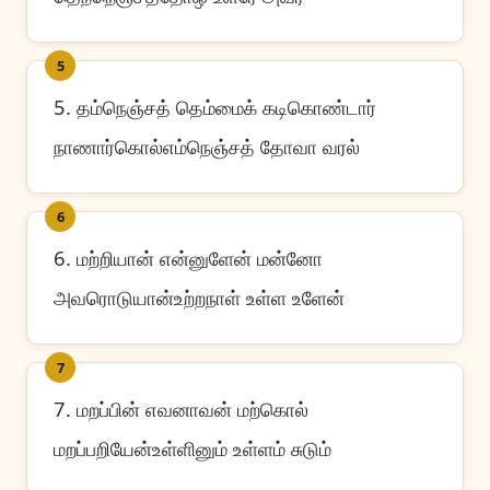
5
5. தம்நெஞ்சத் தெம்மைக் கடிகொண்டார்
நாணார்கொல்எம்நெஞ்சத் தோவா வரல்
6
6. மற்றியான் என்னுளேன் மன்னோ
அவரொடுயான்உற்றநாள் உள்ள உளேன்
7
7. மறப்பின் எவனாவன் மற்கொல்
மறப்பறியேன்உள்ளினும் உள்ளம் சுடும்