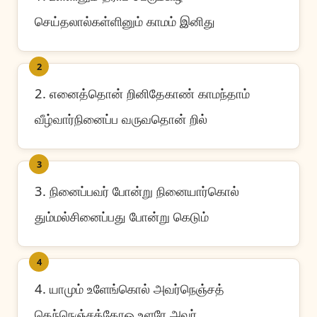
செய்தலால்கள்ளினும் காமம் இனிது
2
2. எனைத்தொன் றினிதேகாண் காமந்தாம்
வீழ்வார்நினைப்ப வருவதொன் றில்
3
3. நினைப்பவர் போன்று நினையார்கொல்
தும்மல்சினைப்பது போன்று கெடும்
4
4. யாமும் உளேங்கொல் அவர்நெஞ்சத்
தெந்நெஞ்சத்தோஒ உளரே அவர்