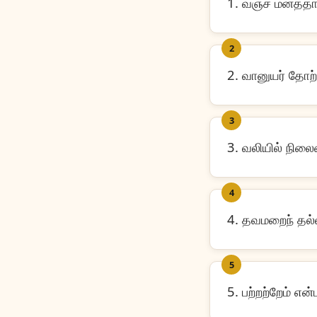
1. வஞ்ச மனத்தான
2
2. வானுயர் தோற்
3
3. வலியில் நிலை
4
4. தவமறைந் தல்ல
5
5. பற்றற்றேம் என