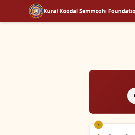
Kural Koodal Semmozhi Foundati
1