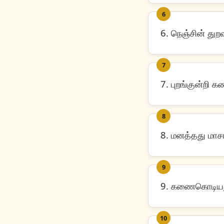
6
6. நெஞ்சின் துற
7
7. புறங்குன்றி 
8
8. மனத்தது மாசா
9
9. கணைகொடியது
10