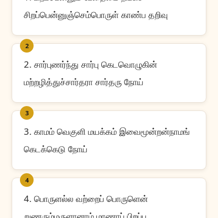
சிறப்பென்னுஞ்செம்பொருள் காண்ப தறிவு
2
2. சார்புணர்ந்து சார்பு கெடவொழுகின்
மற்றழித்துச்சார்தரா சார்தரு நோய்
3
3. காமம் வெகுளி மயக்கம் இவைமூன்றன்நாமங்
கெடக்கெடு நோய்
4
4. பொருளல்ல வற்றைப் பொருளென்
றுணரும்மருளானாம் மாணாப் பிறப்பு