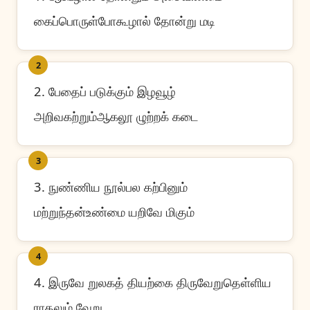
கைப்பொருள்போகூழால் தோன்று மடி
2
2. பேதைப் படுக்கும் இழவூழ்
அறிவகற்றும்ஆகலூ ழுற்றக் கடை
3
3. நுண்ணிய நூல்பல கற்பினும்
மற்றுந்தன்உண்மை யறிவே மிகும்
4
4. இருவே றுலகத் தியற்கை திருவேறுதெள்ளிய
ராதலும் வேறு