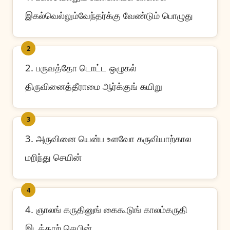
இகல்வெல்லும்வேந்தர்க்கு வேண்டும் பொழுது
2
2. பருவத்தோ டொட்ட ஒழுகல்
திருவினைத்தீராமை ஆர்க்குங் கயிறு
3
3. அருவினை யென்ப உளவோ கருவியாற்கால
மறிந்து செயின்
4
4. ஞாலங் கருதினுங் கைகூடுங் காலம்கருதி
இடத்தாற் செயின்