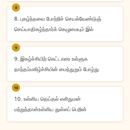
8
8. புகழ்ந்தவை போற்றிச் செயல்வேண்டுஞ்
செய்யாதிகழ்ந்தார்க் கெழுமையும் இல்
9
9. இகழ்ச்சியிற் கெட்டாரை உள்ளுக
தாந்தம்மகிழ்ச்சியின் மைந்துறும் போழ்து
10
10. உள்ளிய தெய்தல் எளிதுமன்
மற்றுந்தான்உள்ளிய துள்ளப் பெறின்