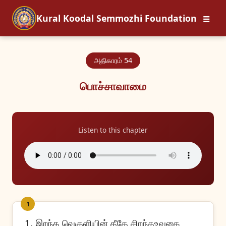
☰
Kural Koodal Semmozhi Foundation
அதிகாரம் 54
பொச்சாவாமை
Listen to this chapter
1
1. இறந்த வெகுளியின் தீதே சிறந்தஉவகை