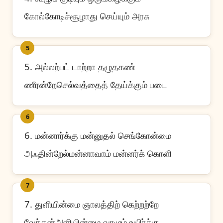
கோல்கோடிச்சூழாது செய்யும் அரசு
5
5. அல்லற்பட் டாற்றா தழுதகண்
ணீரன்றேசெல்வத்தைத் தேய்க்கும் படை
6
6. மன்னார்க்கு மன்னுதல் செங்கோன்மை
அஃதின்றேல்மன்னாவாம் மன்னர்க் கொளி
7
7. துளியின்மை ஞாலத்திற் கெற்றற்றே
வேந்தன்அளியின்மை வாழும் உயிர்க்கு