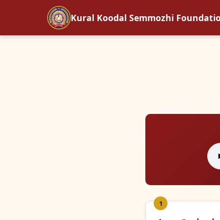
Kural Koodal Semmozhi Foundati
1