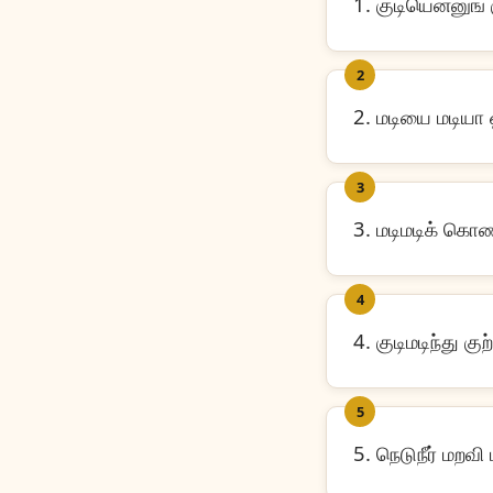
1. குடியென்னுங் 
2
2. மடியை மடியா 
3
3. மடிமடிக் கொண
4
4. குடிமடிந்து கு
5
5. நெடுநீர் மறவி