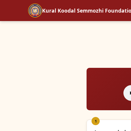
Kural Koodal Semmozhi Foundati
1