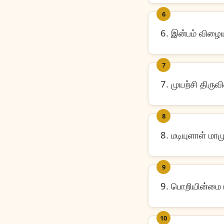
6
6. இன்பம் விழை
7
7. முயற்சி திரு
8
8. மடியுளாள் மா
9
9. பொறியின்மை ய
10