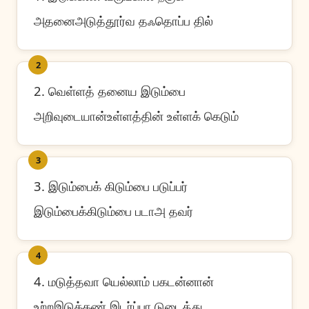
அதனைஅடுத்தூர்வ தஃதொப்ப தில்
2
2. வெள்ளத் தனைய இடும்பை
அறிவுடையான்உள்ளத்தின் உள்ளக் கெடும்
3
3. இடும்பைக் கிடும்பை படுப்பர்
இடும்பைக்கிடும்பை படாஅ தவர்
4
4. மடுத்தவா யெல்லாம் பகடன்னான்
உற்றஇடுக்கண் இடர்ப்பா டுடைத்து