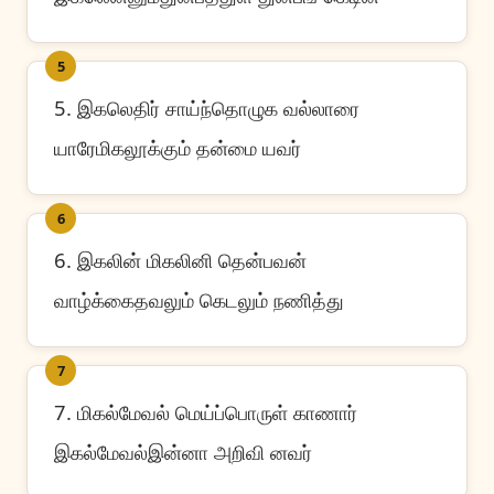
5
5. இகலெதிர் சாய்ந்தொழுக வல்லாரை
யாரேமிகலூக்கும் தன்மை யவர்
6
6. இகலின் மிகலினி தென்பவன்
வாழ்க்கைதவலும் கெடலும் நணித்து
7
7. மிகல்மேவல் மெய்ப்பொருள் காணார்
இகல்மேவல்இன்னா அறிவி னவர்