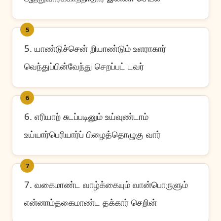
5
5. யாண்டுச்சென் றியாண்டும் உளராகார்
வெந்துப்பின்வேந்து செறப்பட் டவர்
6
6. எரியாற் சுடப்படினும் உய்வுண்டாம்
உய்யார்பெரியார்ப் பிழைத்தொழுகு வார்
7
7. வகைமாண்ட வாழ்க்கையும் வான்பொருளும்
என்னாம்தகைமாண்ட தக்கார் செறின்