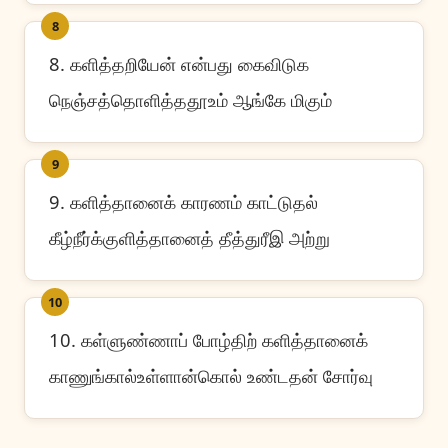
8
8. களித்தறியேன் என்பது கைவிடுக
நெஞ்சத்தொளித்ததூஉம் ஆங்கே மிகும்
9
9. களித்தானைக் காரணம் காட்டுதல்
கீழ்நீர்க்குளித்தானைத் தீத்துரீஇ அற்று
10
10. கள்ளுண்ணாப் போழ்திற் களித்தானைக்
காணுங்கால்உள்ளான்கொல் உண்டதன் சோர்வு