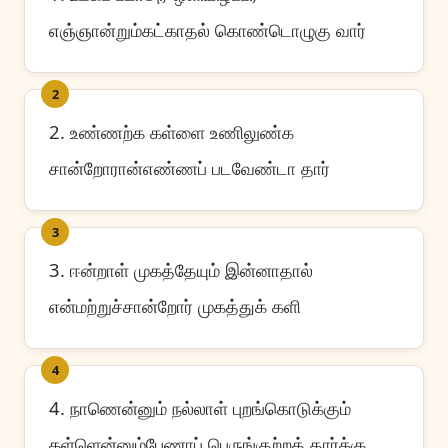
எஞ்ஞான்றும்கட்காதல் கொண்டொழுகு வார்
2
2. உண்ணற்க கள்ளை உணிலுண்க
சான்றோரான்எண்ணப் படவேண்டா தார்
3
3. ஈன்றாள் முகத்தேயும் இன்னாதால்
என்மற்றுச்சான்றோர் முகத்துக் களி
4
4. நாணென்னும் நல்லாள் புறங்கொடுக்கும்
கள்ளென்னும்பேணாப் பெருங்குற்றத் தார்க்கு